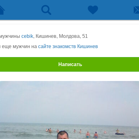
 мужчины
cebik
, Кишинев, Молдова, 51
 еще мужчин на
сайте знакомств Кишинев
Написать