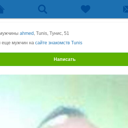
 мужчины
ahmed
, Tunis, Тунис, 51
 еще мужчин на
сайте знакомств Tunis
Написать