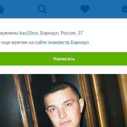
 мужчины
kav22rus
, Барнаул, Россия, 37
 еще мужчин на
сайте знакомств Барнаул
Написать