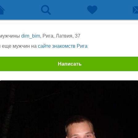
 мужчины
dim_bim
, Рига, Латвия, 37
 еще мужчин на
сайте знакомств Рига
Написать