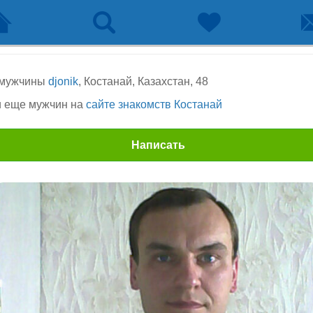
 мужчины
djonik
, Костанай, Казахстан, 48
 еще мужчин на
сайте знакомств Костанай
Написать