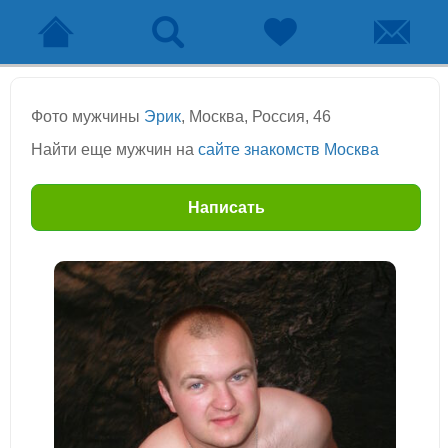
Фото мужчины
Эрик
, Москва, Россия, 46
Найти еще мужчин на
сайте знакомств Москва
Написать