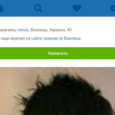
 мужчины
messi
, Винница, Украина, 40
 еще мужчин на
сайте знакомств Винница
Написать