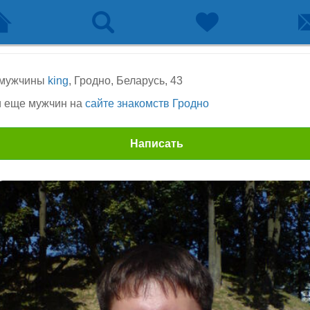
 мужчины
king
, Гродно, Беларусь, 43
 еще мужчин на
сайте знакомств Гродно
Написать