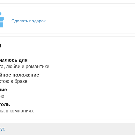
Сделать подарок
д
омлюсь для
а, любви и романтики
йное положение
стою в браке
ние
рю
голь
ка в компаниях
ус