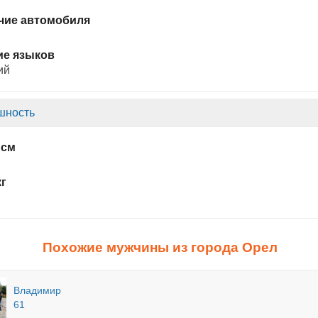
чие автомобиля
ие языков
ий
шность
 см
кг
Похожие мужчины из города Орел
Владимир
61