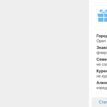
Горо
Орел
Знак
флирт
Семе
не со
Куре
не ку
Алко
изред
Стат