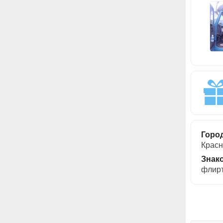
Горо
Красн
Знак
флирт