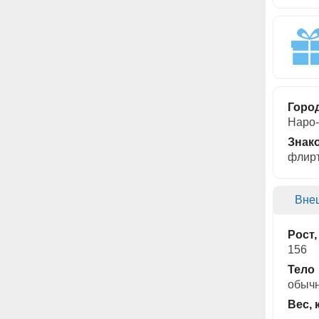
Горо
Наро-
Знак
флирт
Вне
Рост,
156
Тело
обыч
Вес, 