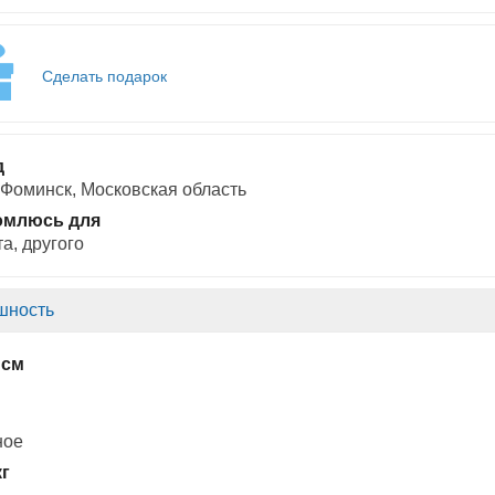
Сделать подарок
д
Фоминск, Московская область
омлюсь для
а, другого
шность
 см
ное
кг