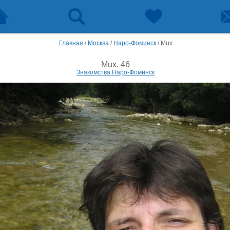
Главная
/
Москва
/
Наро-Фоминск
/
Mux
Mux, 46
Знакомства Наро-Фоминск