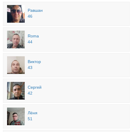
Равшан
46
Roma
44
Виктор
43
Сергей
42
Лёня
51