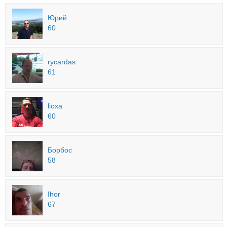
Юрий
60
rycardas
61
lioxa
60
Борбос
58
Ihor
67