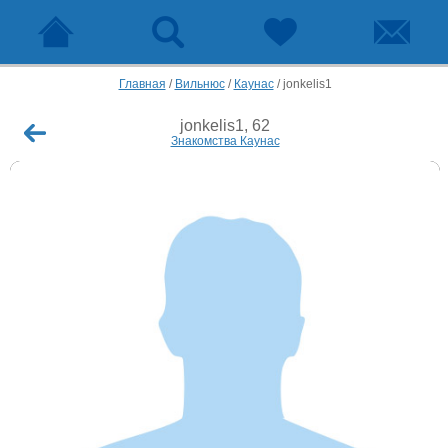
Главная
/
Вильнюс
/
Каунас
/
jonkelis1
jonkelis1, 62
Знакомства Каунас