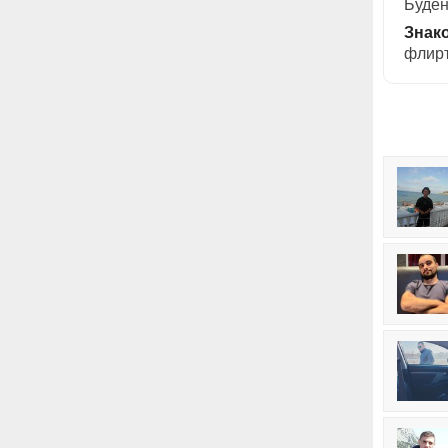
Буден
Знак
флирт