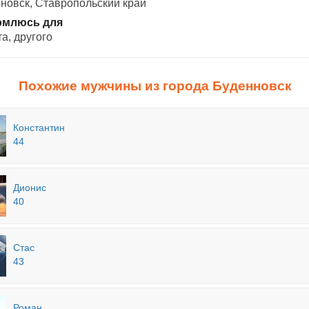
новск, Ставропольский край
омлюсь для
а, другого
Похожие мужчины из города Буденновск
Константин
44
Дионис
40
Стас
43
Роман