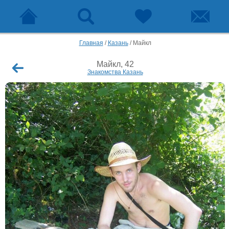
Главная
/
Казань
/
Майкл
Майкл, 42
Знакомства Казань