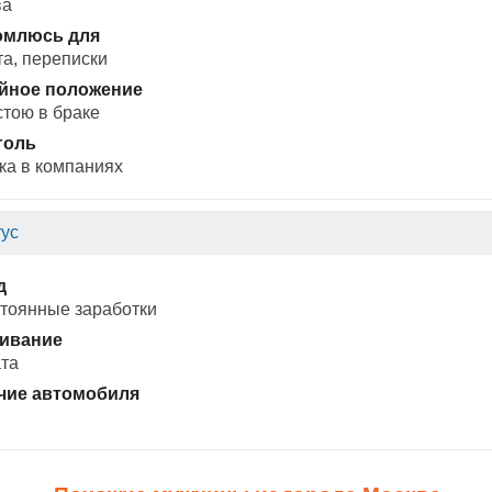
ва
омлюсь для
а, переписки
йное положение
стою в браке
голь
ка в компаниях
ус
д
тоянные заработки
ивание
та
чие автомобиля