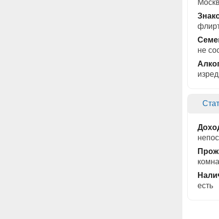
Моск
Знак
флирт
Семе
не со
Алко
изред
Стат
Дохо
непос
Прож
комна
Нали
есть