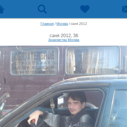
Главная
/
Москва
/
саня 2012
саня 2012, 36
Знакомства Москва