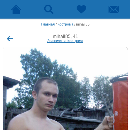
Главная
/
Кострома
/
mihail85
mihail85, 41
Знакомства Кострома