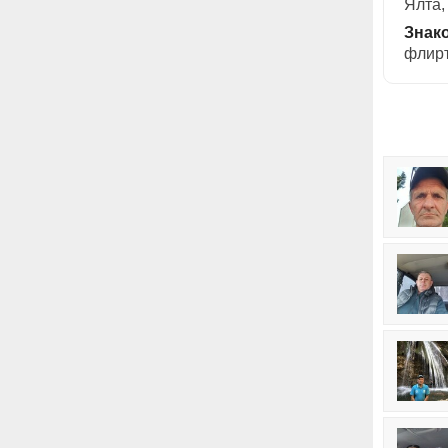
Ялта,
Знак
флирт