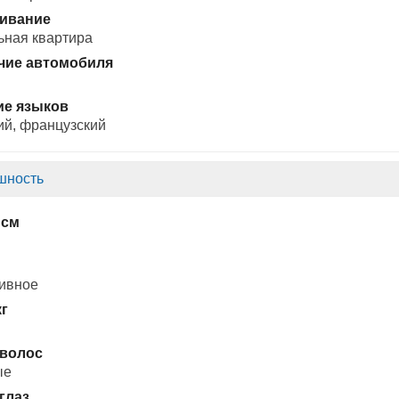
ивание
ьная квартира
чие автомобиля
ие языков
ий, французский
шность
 см
ивное
кг
 волос
ые
глаз