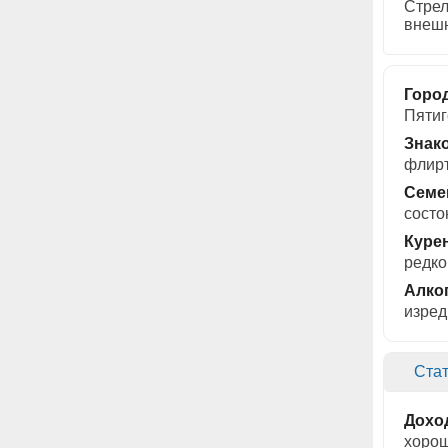
Стрел
внешн
Горо
Пятиг
Знак
флирт
Семе
состо
Куре
редко
Алко
изред
Стат
Дохо
хорош