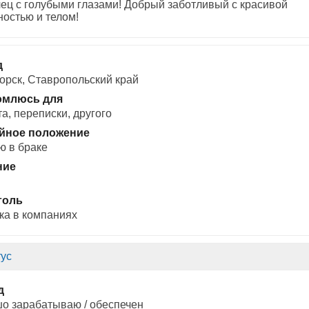
ец с голубыми глазами! Добрый заботливый с красивой
остью и телом!
д
орск, Ставропольский край
омлюсь для
а, переписки, другого
йное положение
ю в браке
ние
голь
ка в компаниях
ус
д
о зарабатываю / обеспечен