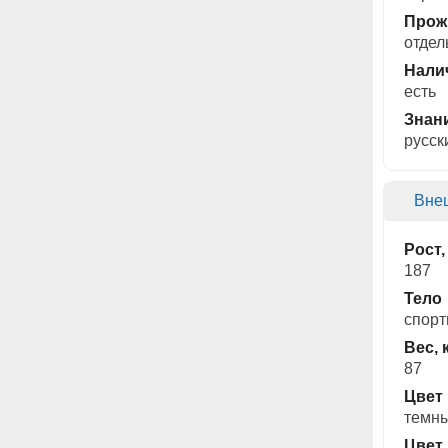
Прож
отдел
Нали
есть
Знан
русск
Вне
Рост,
187
Тело
спорт
Вес, 
87
Цвет
темн
Цвет 