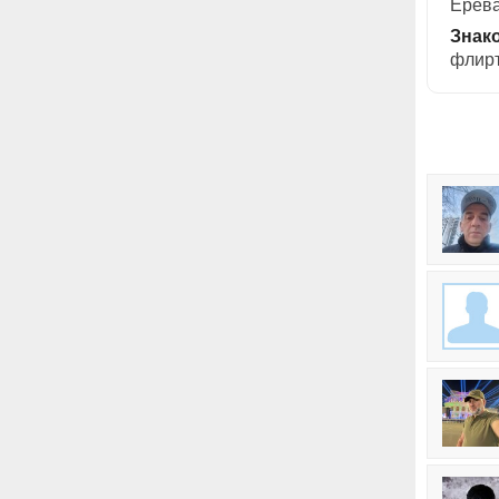
Ерев
Знак
флирт