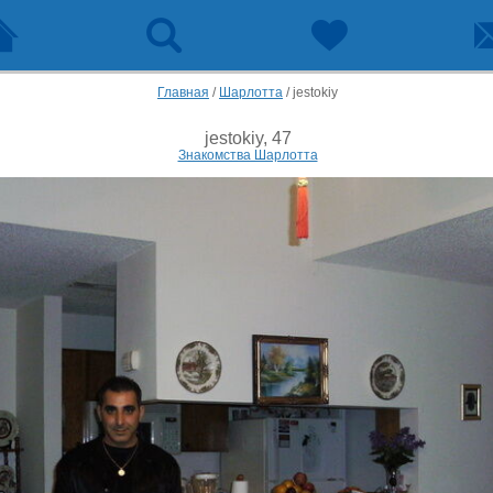
Главная
/
Шарлотта
/
jestokiy
jestokiy, 47
Знакомства Шарлотта