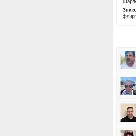
Шарло
Знак
флирт