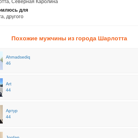
тта, Северная Каролина
омлюсь для
а, другого
Похожие мужчины из города Шарлотта
Ahmadsediq
46
Art
44
Артур
44
Jordan