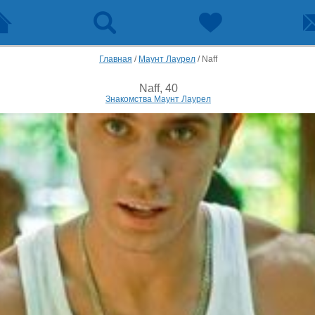
Главная
/
Маунт Лаурел
/
Naff
Naff, 40
Знакомства Маунт Лаурел