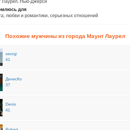
 Лаурел, Нью-Джерси
омлюсь для
а, любви и романтики, cерьезных отношений
Похожие мужчины из города Маунт Лаурел
seorgi
41
ДенисКо
37
Denis
41
Robert