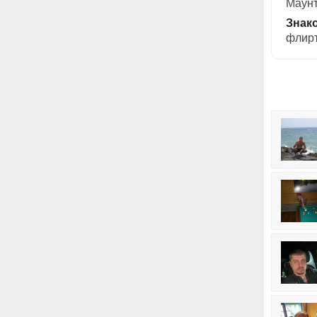
Маунт
Знак
флирт