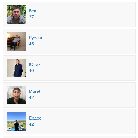
Век
37
Руслан
45
Юрий
40
Murat
42
Ердос
42