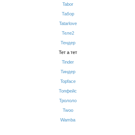
Tabor
Табор
Tatarlove
Теле2
Тендер
Тет а тет
Tinder
Тиндер
Topface
Топфейс
Трололо
Twoo
Wamba