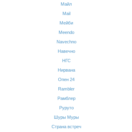
Майл
Mail
Мейби
Meendo
Navechno
Навечно
НГС
Нирвана
Опен 24
Rambler
Рамблер
Руруто
Шуры Муры
Страна встреч