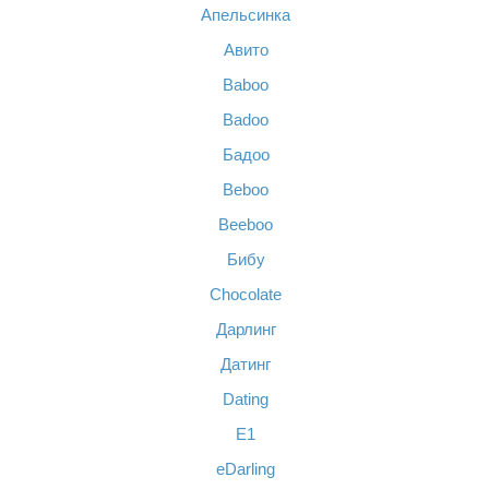
Апельсинка
Авито
Baboo
Badoo
Бадоо
Beboo
Beeboo
Бибу
Chocolate
Дарлинг
Датинг
Dating
Е1
eDarling