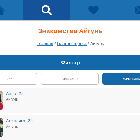
Знакомства Айгунь
Главная
/
Благовещенск
/
Айгунь
Фильтр
Все
Мужчины
Женщин
Анна, 25
Айгунь
Алиночка, 29
Айгунь