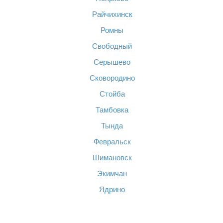
Райчихинск
Ромны
Свободный
Серышево
Сковородино
Стойба
Тамбовка
Тында
Февральск
Шимановск
Экимчан
Ядрино