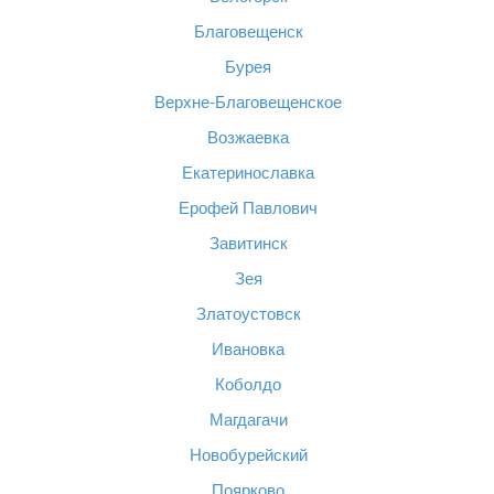
Благовещенск
Бурея
Верхне-Благовещенское
Возжаевка
Екатеринославка
Ерофей Павлович
Завитинск
Зея
Златоустовск
Ивановка
Коболдо
Магдагачи
Новобурейский
Поярково