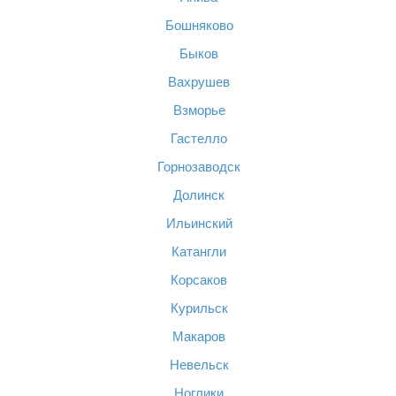
Бошняково
Быков
Вахрушев
Взморье
Гастелло
Горнозаводск
Долинск
Ильинский
Катангли
Корсаков
Курильск
Макаров
Невельск
Ноглики