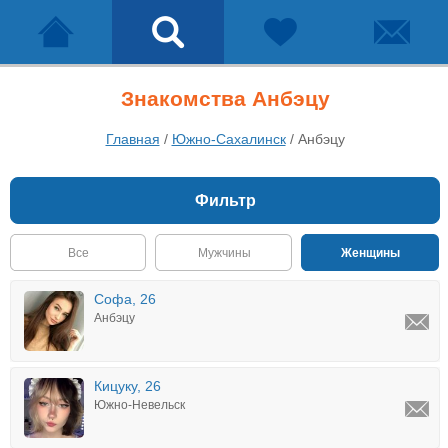
Знакомства Анбэцу
Главная
/
Южно-Сахалинск
/
Анбэцу
Фильтр
Все
Мужчины
Женщины
Софа, 26
Анбэцу
Кицуку, 26
Южно-Невельск