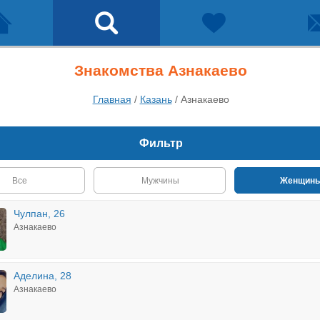
Знакомства Азнакаево
Главная
/
Казань
/
Азнакаево
Фильтр
Все
Мужчины
Женщин
Чулпан, 26
Азнакаево
Аделина, 28
Азнакаево