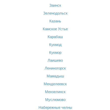
Заинск
Зеленодольск
Казань
Камское Устье
Карабаш
Кукмод
Кукмор
Лаишево
Лениногорск
Мамадыш
Менделеевск
Мензелинск
Муслюмово
Набережные челны