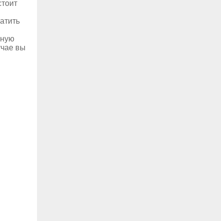
стоит
латить
чную
учае вы