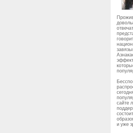
Прожив
доволь
отвеча
предст
говори
национ
завязы
Азнака
эффект
которы
популя
Бесспо
распро
сегодня
популя
сайте 
поддер
состои
образо
и уже 