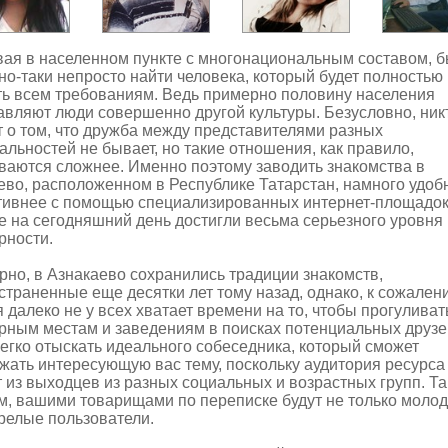
ая в населенном пункте с многонациональным составом, 
но-таки непросто найти человека, который будет полностью
ть всем требованиям. Ведь примерно половину населения
авляют люди совершенно другой культуры. Безусловно, ник
т о том, что дружба между представителями разных
альностей не бывает, но такие отношения, как правило,
ваются сложнее. Именно поэтому заводить
знакомства в
ево
, расположенном в Республике Татарстан, намного удоб
ивнее с помощью специализированных интернет-площадок
е на сегодняшний день достигли весьма серьезного уровня
рности.
рно, в Азнакаево сохранились традиции знакомств,
страненные еще десятки лет тому назад, однако, к сожален
 далеко не у всех хватает времени на то, чтобы прогуливат
рным местам и заведениям в поисках потенциальных друзе
легко отыскать идеального собеседника, который сможет
жать интересующую вас тему, поскольку аудитория ресурса
т из выходцев из разных социальных и возрастных групп. Т
м, вашими товарищами по переписке будут не только молод
зрелые пользователи.