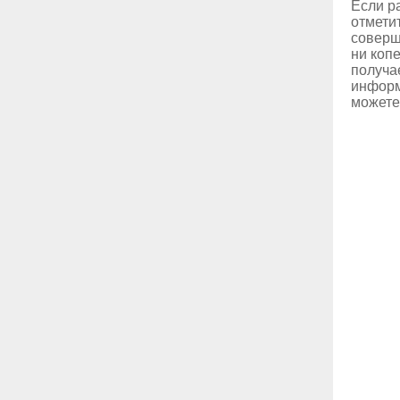
Если р
отмети
соверш
ни копе
получа
информ
можете