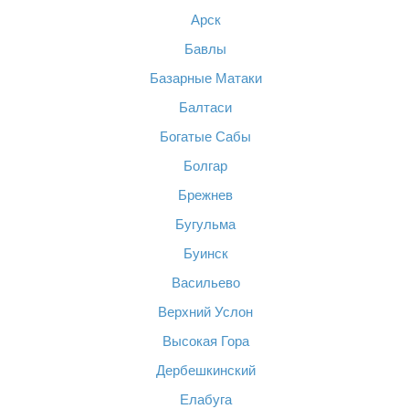
Арск
Бавлы
Базарные Матаки
Балтаси
Богатые Сабы
Болгар
Брежнев
Бугульма
Буинск
Васильево
Верхний Услон
Высокая Гора
Дербешкинский
Елабуга