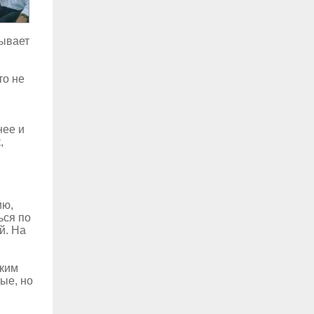
бывает
то не
нее и
,
ию,
ься по
й. На
аким
ые, но