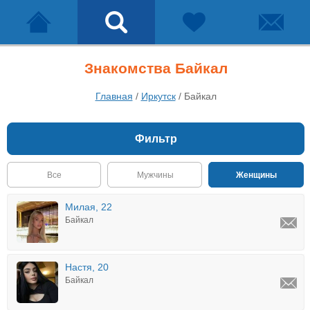
Знакомства Байкал
Главная
/
Иркутск
/
Байкал
Фильтр
Все
Мужчины
Женщины
Милая, 22
Байкал
Настя, 20
Байкал