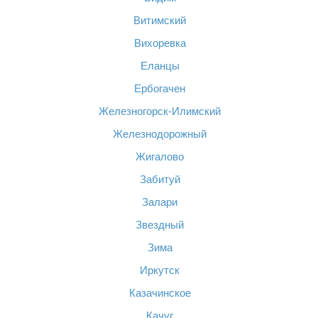
Витимский
Вихоревка
Еланцы
Ербогачен
Железногорск-Илимский
Железнодорожный
Жигалово
Забитуй
Залари
Звездный
Зима
Иркутск
Казачинское
Качуг