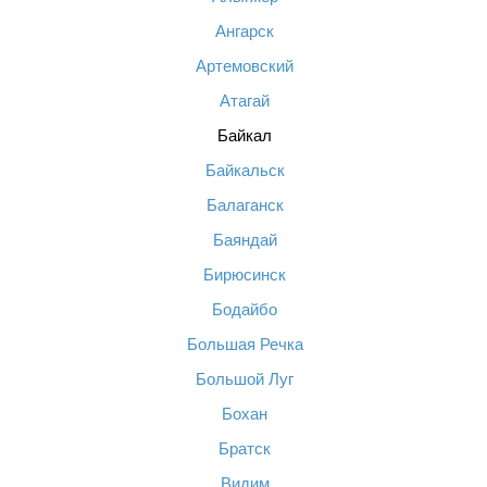
Ангарск
Артемовский
Атагай
Байкал
Байкальск
Балаганск
Баяндай
Бирюсинск
Бодайбо
Большая Речка
Большой Луг
Бохан
Братск
Видим