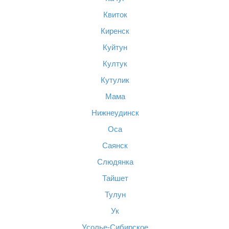
Квиток
Киренск
Куйтун
Култук
Кутулик
Мама
Нижнеудинск
Оса
Саянск
Слюдянка
Тайшет
Тулун
Ук
Усолье-Сибирское