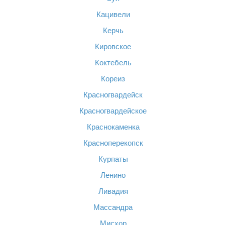
Кацивели
Керчь
Кировское
Коктебель
Кореиз
Красногвардейск
Красногвардейское
Краснокаменка
Красноперекопск
Курпаты
Ленино
Ливадия
Массандра
Мисхор