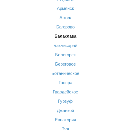
Армянск
Артек
Багерово
Балаклава
Бахчисарай
Белогорск
Береговое
Ботаническое
Гаспра
Гвардейское
Гурзуф
Джанкой
Евпатория
Зуя