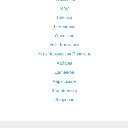
Тогул
Топчиха
Тюменцево
Угловское
Усть-Калманка
Усть-Чарышская Пристань
Хабары
Целинное
Чарышское
Шелаболиха
Шипуново