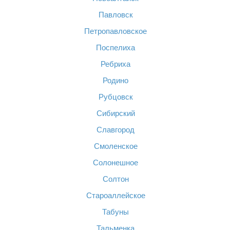
Павловск
Петропавловское
Поспелиха
Ребриха
Родино
Рубцовск
Сибирский
Славгород
Смоленское
Солонешное
Солтон
Староаллейское
Табуны
Тальменка