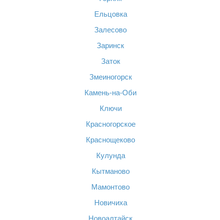
Ельцовка
Залесово
Заринск
Заток
Змеиногорск
Камень-на-Оби
Ключи
Красногорское
Краснощеково
Кулунда
Кытманово
Мамонтово
Новичиха
Новоалтайск