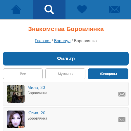
Знакомства Боровлянка
Главная
/
Барнаул
/
Боровлянка
Фильтр
Все
Мужчины
Женщины
Мила, 30
Боровлянка
Юлия, 20
Боровлянка