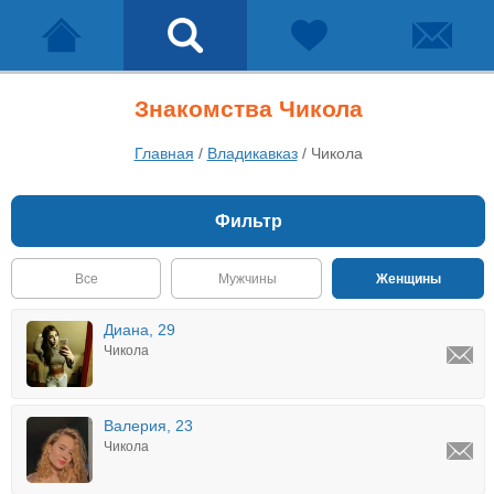
Знакомства Чикола
Главная
/
Владикавказ
/
Чикола
Фильтр
Все
Мужчины
Женщины
Диана, 29
Чикола
Валерия, 23
Чикола