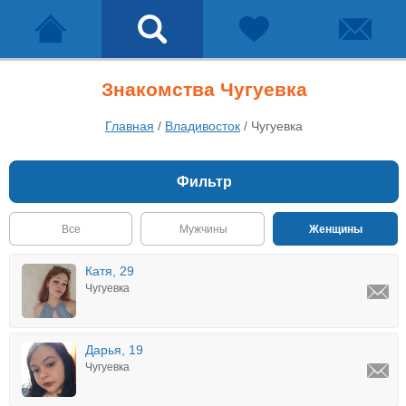
Знакомства Чугуевка
Главная
/
Владивосток
/
Чугуевка
Фильтр
Все
Мужчины
Женщины
Катя, 29
Чугуевка
Дарья, 19
Чугуевка