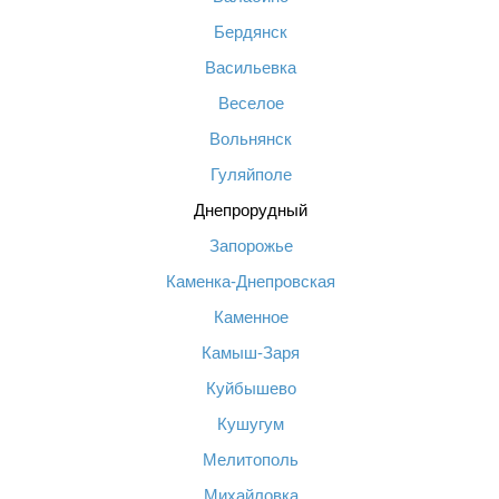
Бердянск
Васильевка
Веселое
Вольнянск
Гуляйполе
Днепрорудный
Запорожье
Каменка-Днепровская
Каменное
Камыш-Заря
Куйбышево
Кушугум
Мелитополь
Михайловка