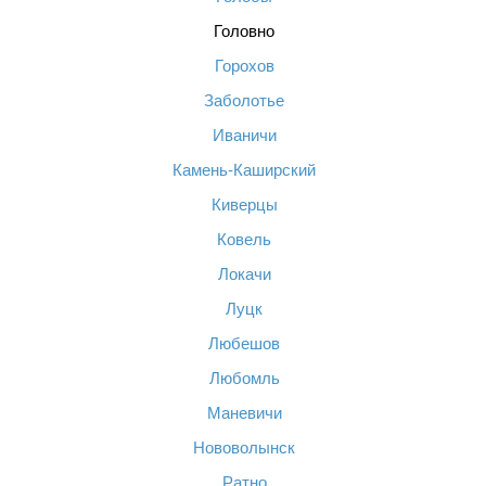
Головно
Горохов
Заболотье
Иваничи
Камень-Каширский
Киверцы
Ковель
Локачи
Луцк
Любешов
Любомль
Маневичи
Нововолынск
Ратно