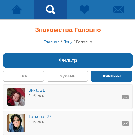
Знакомства Головно
Главная
/
Луцк
/
Головно
Фильтр
Все
Мужчины
Женщины
Вика, 21
Любомль
Татьяна, 27
Любомль