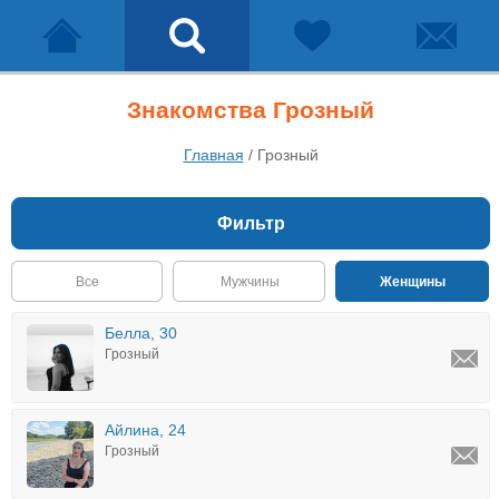
Знакомства Грозный
Главная
/
Грозный
Фильтр
Все
Мужчины
Женщины
Белла, 30
Грозный
Айлина, 24
Грозный