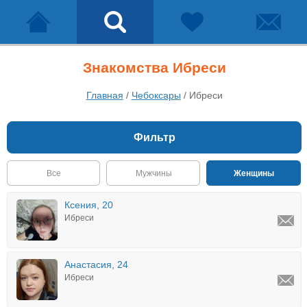
Знакомства Ибреси
Главная
/
Чебоксары
/
Ибреси
Фильтр
Все
Мужчины
Женщины
Ксения, 20
Ибреси
Анастасия, 24
Ибреси