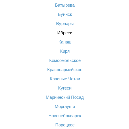
Батырева
Буинск
Вурнары
Ибреси
Канаш
Киря
Комсомольское
Красноармейское
Красные Четаи
Кугеси
Мариинский Посад
Моргауши
Новочебоксарск
Порецкое