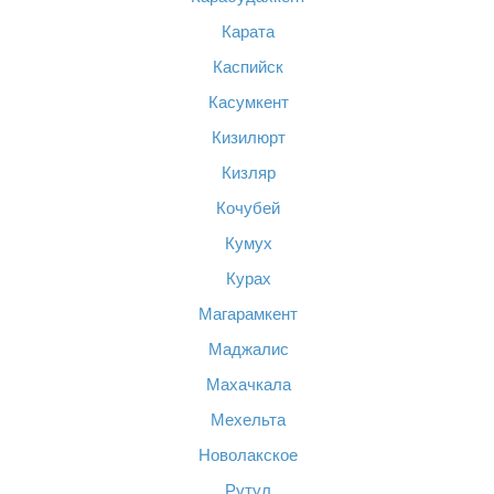
Карата
Каспийск
Касумкент
Кизилюрт
Кизляр
Кочубей
Кумух
Курах
Магарамкент
Маджалис
Махачкала
Мехельта
Новолакское
Рутул