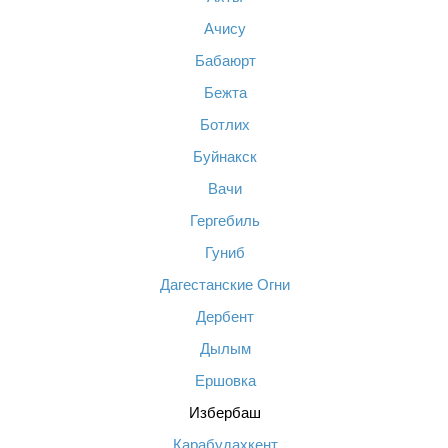
Ачису
Бабаюрт
Бежта
Ботлих
Буйнакск
Вачи
Гергебиль
Гуниб
Дагестанские Огни
Дербент
Дылым
Ершовка
Избербаш
Карабудахкент