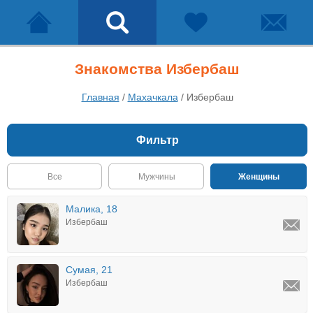
Знакомства Избербаш
Главная
/
Махачкала
/
Избербаш
Фильтр
Все
Мужчины
Женщины
Малика, 18
Избербаш
Сумая, 21
Избербаш