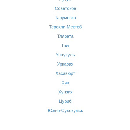
Советское
Тарумовка
Терекли-Мектеб
Тлярата
Тпиг
Унцукуль
Уркарах
Хасавюрт
Хив
Хунзах
Цуриб
Южно-Сухокумск