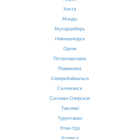
Кяхта
Монды
Мухоршибирь
Нижнеангарск
Орлик
Петропавловка
Романовка
Северобайкальск
Селенгинск
Сосново-Озерское
Таксимо
Турунтаево
Улан-Удэ
Хоринск