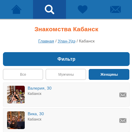
Знакомства Кабанск
Главная
/
Улан-Удэ
/
Кабанск
Фильтр
Все
Мужчины
Женщины
Валерия, 30
Кабанск
Вика, 30
Кабанск