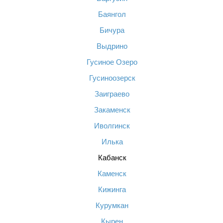
Баянгол
Бичура
Выдрино
Гусиное Озеро
Гусиноозерск
Заиграево
Закаменск
Иволгинск
Илька
Кабанск
Каменск
Кижинга
Курумкан
Кырен