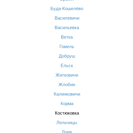
Буда-Кошелёво
Василевичи
Васильевка
Ветка
Гомель
Добруш
Ельск
Житковичи
Жлобин
Калинковичи
Корма
Костюковка
Лельчицы
Лоев