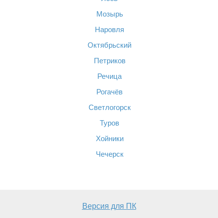
Мозырь
Наровля
Октябрьский
Петриков
Речица
Рогачёв
Светлогорск
Туров
Хойники
Чечерск
Версия для ПК