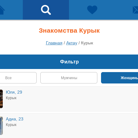
Знакомства Курык
Главная
/
Актау
/
Курык
Фильтр
Все
Мужчины
Женщин
Юля, 29
Курык
Адиа, 23
Курык