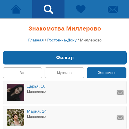
Знакомства Миллерово
Главная
/
Ростов-на-Дону
/
Миллерово
Фильтр
Все
Мужчины
Женщины
Дарья, 18
Миллерово
Мария, 24
Миллерово