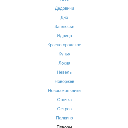
Дедовичи
Дно
Заплюсье
Идрица
Красногородское
Кунья
Локня
Невель
Новоржев
Новосокольники
Опочка
Остров
Палкино
Печоры