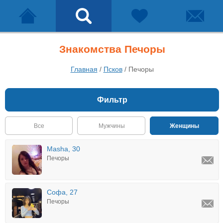
Знакомства Печоры
Главная
/
Псков
/
Печоры
Фильтр
Все
Мужчины
Женщины
Masha, 30
Печоры
Софа, 27
Печоры