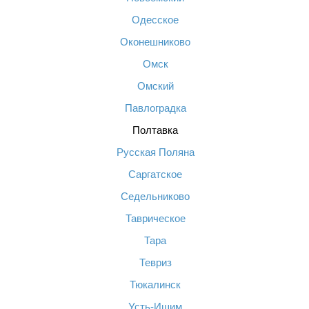
Одесское
Оконешниково
Омск
Омский
Павлоградка
Полтавка
Русская Поляна
Саргатское
Седельниково
Таврическое
Тара
Тевриз
Тюкалинск
Усть-Ишим