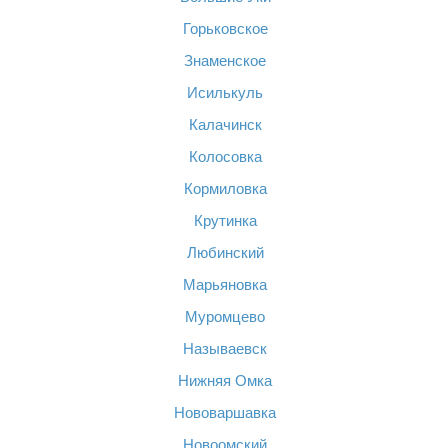
Горьковское
Знаменское
Исилькуль
Калачинск
Колосовка
Кормиловка
Крутинка
Любинский
Марьяновка
Муромцево
Называевск
Нижняя Омка
Нововаршавка
Новоомский