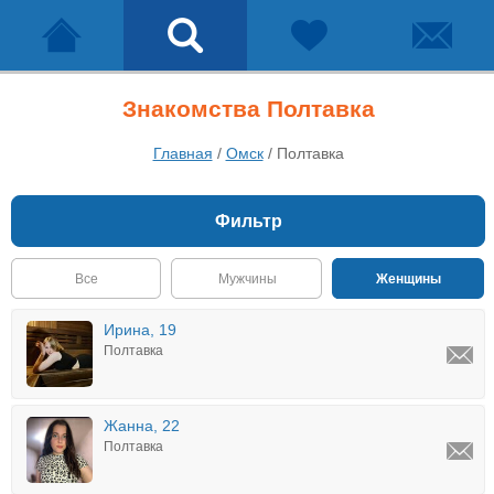
Знакомства Полтавка
Главная
/
Омск
/
Полтавка
Фильтр
Все
Мужчины
Женщины
Ирина, 19
Полтавка
Жанна, 22
Полтавка