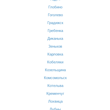
Глобино
Гоголево
Градижск
Гребенка
Диканька
Зеньков
Карловка
Кобеляки
Козельщина
Комсомольск
Котельва
Кременчуг
Лохвица
Лубны