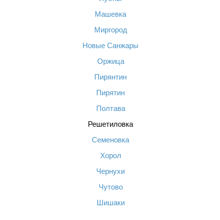
Машевка
Миргород
Новые Санжары
Оржица
Пирянтин
Пирятин
Полтава
Решетиловка
Семеновка
Хорол
Чернухи
Чутово
Шишаки