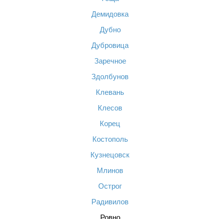
Демидовка
Дубно
Дубровица
Заречное
Здолбунов
Клевань
Клесов
Корец
Костополь
Кузнецовск
Млинов
Острог
Радивилов
Ровно