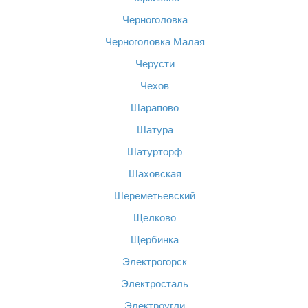
Черноголовка
Черноголовка Малая
Черусти
Чехов
Шарапово
Шатура
Шатурторф
Шаховская
Шереметьевский
Щелково
Щербинка
Электрогорск
Электросталь
Электроугли