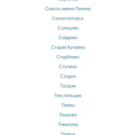
Совхоз имени Ленина
Солнечногорск
Солнцево
Софрино
Старая Купавна
Старбеево
Ступино
Сходня
Талдом
Текстильщик
Темпы
Тишково
Томилино
Троицк