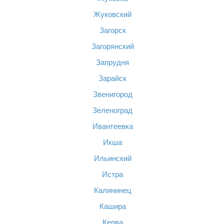
Жуковский
Загорск
Загорянский
Запрудня
Зарайск
Звенигород
Зеленоград
Ивантеевка
Икша
Ильинский
Истра
Калининец
Кашира
Керва