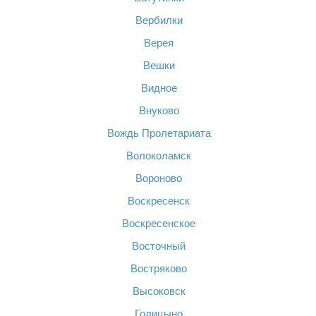
Вербилки
Верея
Вешки
Видное
Внуково
Вождь Пролетариата
Волоколамск
Вороново
Воскресенск
Воскресенское
Восточный
Востряково
Высоковск
Голицыно