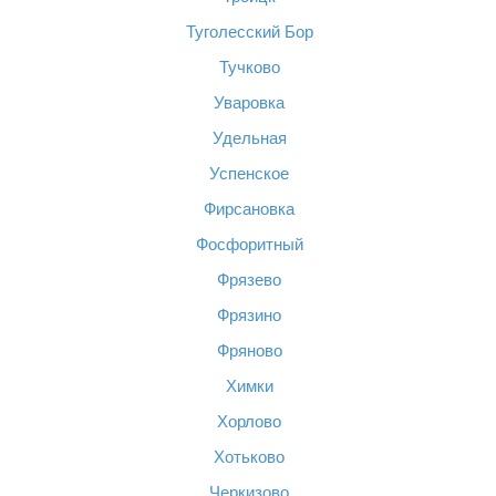
Туголесский Бор
Тучково
Уваровка
Удельная
Успенское
Фирсановка
Фосфоритный
Фрязево
Фрязино
Фряново
Химки
Хорлово
Хотьково
Черкизово