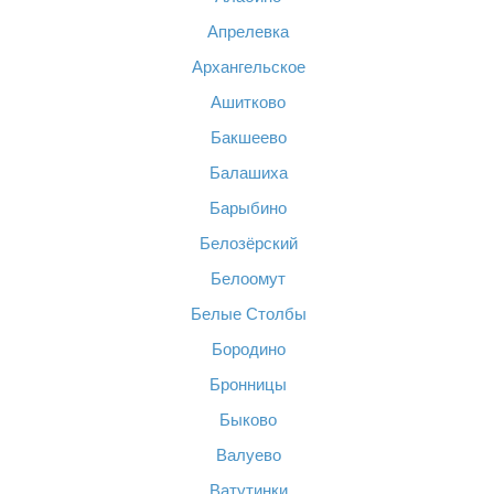
Апрелевка
Архангельское
Ашитково
Бакшеево
Балашиха
Барыбино
Белозёрский
Белоомут
Белые Столбы
Бородино
Бронницы
Быково
Валуево
Ватутинки