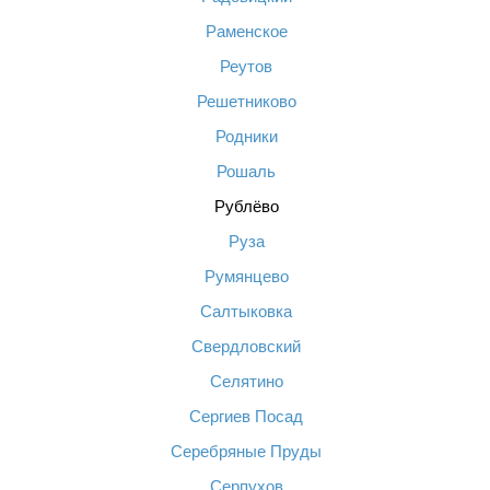
Раменское
Реутов
Решетниково
Родники
Рошаль
Рублёво
Руза
Румянцево
Салтыковка
Свердловский
Селятино
Сергиев Посад
Серебряные Пруды
Серпухов