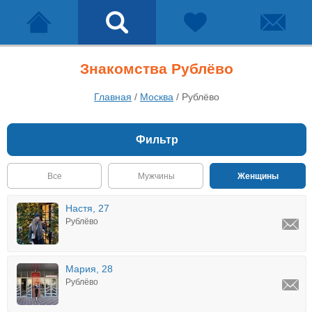
Знакомства Рублёво
Главная
/
Москва
/
Рублёво
Фильтр
Все
Мужчины
Женщины
Настя, 27
Рублёво
Мария, 28
Рублёво