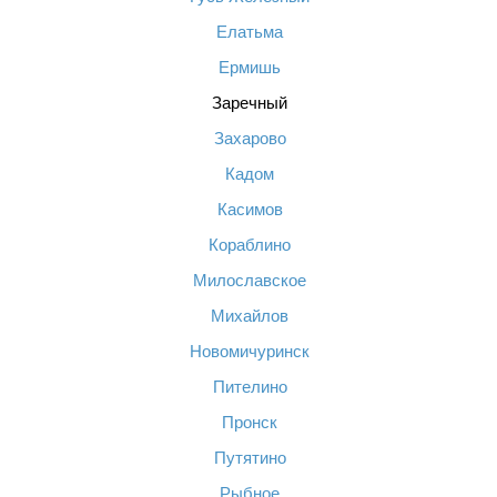
Елатьма
Ермишь
Заречный
Захарово
Кадом
Касимов
Кораблино
Милославское
Михайлов
Новомичуринск
Пителино
Пронск
Путятино
Рыбное