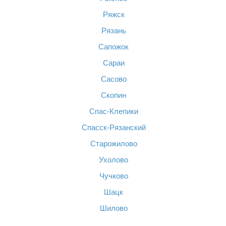
Ряжск
Рязань
Сапожок
Сараи
Сасово
Скопин
Спас-Клепики
Спасск-Рязанский
Старожилово
Ухолово
Чучково
Шацк
Шилово