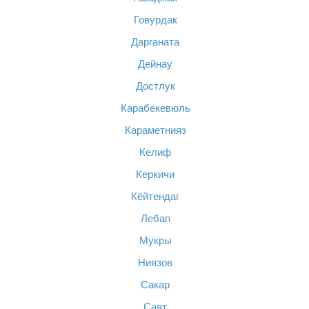
Говурдак
Дарганата
Дейнау
Достлук
Карабекевюль
Караметнияз
Келиф
Керкичи
Кёйтендаг
Лебап
Мукры
Ниязов
Сакар
Саят