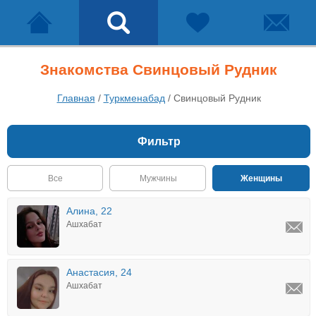
Знакомства Свинцовый Рудник
Главная
/
Туркменабад
/
Свинцовый Рудник
Фильтр
Все
Мужчины
Женщины
Алина, 22
Ашхабат
Анастасия, 24
Ашхабат