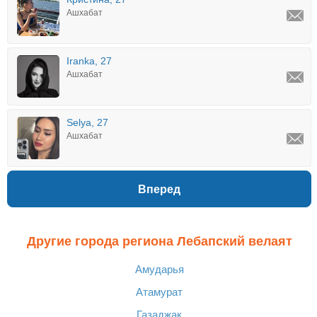
Ашхабат
Iranka, 27
Ашхабат
Selya, 27
Ашхабат
Вперед
Другие города региона Лебапский велаят
Амударья
Атамурат
Газаджак