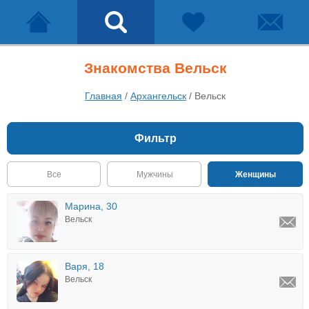
Знакомства Вельск
Главная
/
Архангельск
/
Вельск
Фильтр
Все
Мужчины
Женщины
Марина, 30
Вельск
Варя, 18
Вельск