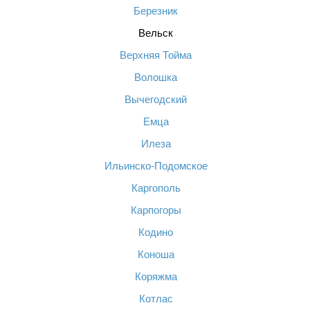
Березник
Вельск
Верхняя Тойма
Волошка
Вычегодский
Емца
Илеза
Ильинско-Подомское
Каргополь
Карпогоры
Кодино
Коноша
Коряжма
Котлас