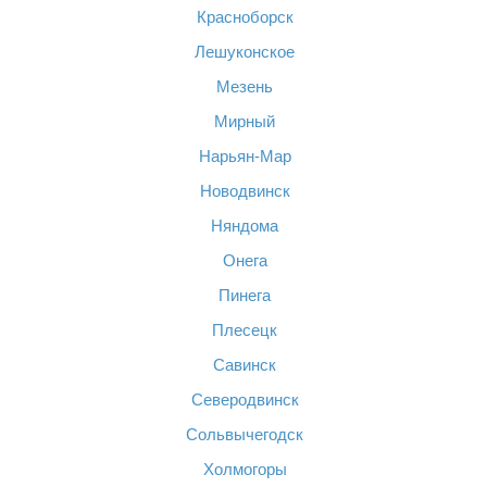
Красноборск
Лешуконское
Мезень
Мирный
Нарьян-Мар
Новодвинск
Няндома
Онега
Пинега
Плесецк
Савинск
Северодвинск
Сольвычегодск
Холмогоры