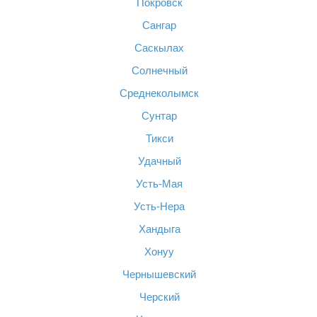
Покровск
Сангар
Саскылах
Солнечный
Среднеколымск
Сунтар
Тикси
Удачный
Усть-Мая
Усть-Нера
Хандыга
Хонуу
Чернышевский
Черский