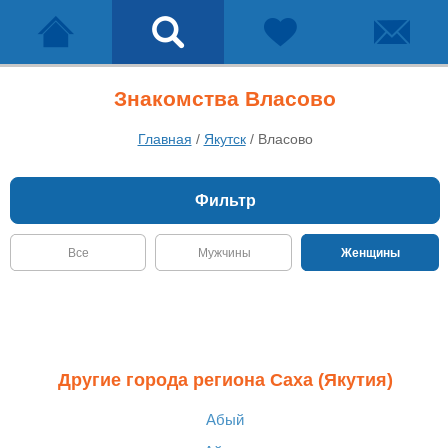
Знакомства Власово
Главная
/
Якутск
/
Власово
Фильтр
Все
Мужчины
Женщины
Другие города региона Саха (Якутия)
Абый