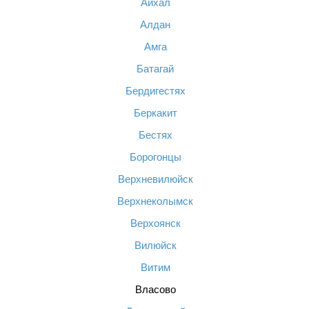
Айхал
Алдан
Амга
Батагай
Бердигестях
Беркакит
Бестях
Борогонцы
Верхневилюйск
Верхнеколымск
Верхоянск
Вилюйск
Витим
Власово