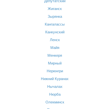
Депутатский
Жиганск
Зырянка
Кангалассы
Канкунский
Ленск
Майя
Менкеря
Мирный
Нерюнгри
Нижний Куранах
Нычалах
Нюрба
Олекминск